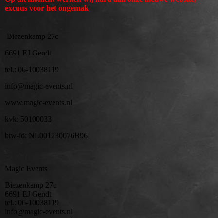
excuus voor het ongemak
Biezenkamp 27c
6691 EJ Gendt
tel.: 06-10038119
info@magic-events.nl
www.magic-events.nl
kvk: 50100033
btw-id: NL001230076B96
Magic Events
Biezenkamp 27c
6691 EJ Gendt
tel.: 06-10038119
info@magic-events.nl