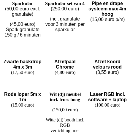
Sparkular
S
parkular set van 4
Pipe en drape
(50,00 euro excl.
(250,00 euro)
systeem max 4m
granulate)
hoog
incl. granulate
(15,00 euro p/m)
(45,00 euro)
voor 3 minuten per
Spark granulate
sparkular
150 g / 6 minuten
Zwarte backdrop
Afzetpaal
Afzet koord
4m x 3m
Chrome
velours rood
(17,50 euro)
(4,80 euro)
(3,55 euro)
Rode loper 5m x
Wit (dj) meubel
Laser RGB incl.
1m
incl. truss boog
software + laptop
(15,00 euro)
(100,00 euro)
(150,00 euro)
Witte (dj) booth incl.
RGB
verlichting met