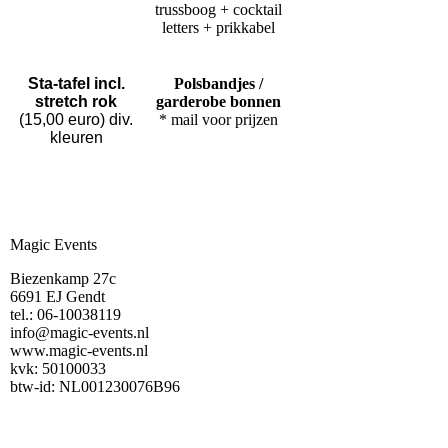
trussboog + cocktail
letters + prikkabel
Sta-tafel incl.
Polsbandjes /
stretch rok
garderobe bonnen
(15,00 euro) div.
* mail voor prijzen
kleuren
Magic Events
Biezenkamp 27c
6691 EJ Gendt
tel.: 06-10038119
info@magic-events.nl
www.magic-events.nl
kvk: 50100033
btw-id: NL001230076B96